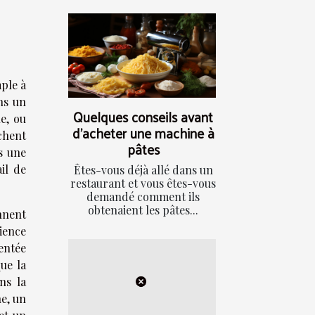
mple à
ns un
Quelques conseils avant
le, ou
d'acheter une machine à
chent
pâtes
s une
il de
Êtes-vous déjà allé dans un
restaurant et vous êtes-vous
demandé comment ils
obtenaient les pâtes...
nnent
ience
entée
ue la
ns la
ne, un