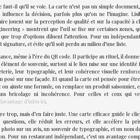
faut-il qu’il se voie. La carte n’est pas un simple document,
influence la décision, parfois plus qu’on ne l’imagine. Lisib
ire jouent sur la perception de qualité et sur la capacité à c
eering » montrent que l’œil se fixe sur certaines zones, qu
et que trop d’options diluent l’attention. Pour un indépendan
t signature, et évite qu’il soit perdu au milieu d’une liste.
ce, même à l’ère du QR code. Il participe au rituel, il donne
 élément de souvenir, surtout si le lieu mise sur une identité 
eterie, leur typographie, et leur cohérence visuelle renforce
n posé sur une façade. Et quand la carte est pensée pour être
e : on ajuste une formule, on remplace un produit saisonnier, e
ans bricolage ni incohérence. Pour celles et ceux qui ve
davantage d'infos ici
.
re trop, mais d’en faire juste. Une carte efficace guide le clie
s questions, elle réduit les erreurs, et elle accélère la pri
e photo sur un avis, un souvenir de typographie, et un nom de
ion. Pour un restaurant indépendant, c’est un avantage compé