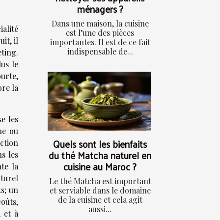
ménagers ?
Dans une maison, la cuisine
alité
est l’une des pièces
it, il
importantes. Il est de ce fait
indispensable de...
ting.
lus le
ourte,
ore la
se les
ne ou
Quels sont les bienfaits
uction
du thé Matcha naturel en
s les
cuisine au Maroc ?
te la
turel
Le thé Matcha est important
s; un
et serviable dans le domaine
de la cuisine et cela agit
oûts,
aussi...
 et à