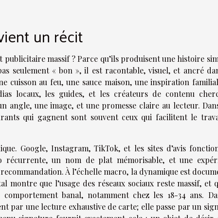
vient un récit
 publicitaire massif ? Parce qu’ils produisent une histoire si
as seulement « bon », il est racontable, visuel, et ancré da
une cuisson au feu, une sauce maison, une inspiration familia
ias locaux, les guides, et les créateurs de contenu cher
un angle, une image, et une promesse claire au lecteur. Dan
urants qui gagnent sont souvent ceux qui facilitent le trava
que. Google, Instagram, TikTok, et les sites d’avis fonctio
 récurrente, un nom de plat mémorisable, et une expér
e recommandation. À l’échelle macro, la dynamique est docum
al montre que l’usage des réseaux sociaux reste massif, et q
 comportement banal, notamment chez les 18-34 ans. Da
nt par une lecture exhaustive de carte; elle passe par un sig