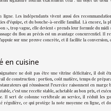
enu signature fournit exactement cela : un objet de désir 
n ligne. Les indépendants vivent aussi des recommandatio
ties d’équipe, et du bouche-à-oreille familial. Là encore, la 
bon », trop vague, elle devient « prends leur formule du midi 
passage du flou au précis est un avantage concurrentiel. Il r
ppuie sur une preuve concrète, et il facilite la conversion, 
té en cuisine
ignature ne doit pas être une vitrine déficitaire, il doit êt
il de construction : portion, coût matière, temps de prépara
staurateurs qui réussissent l’exercice raisonnent en marge b
able, c’est une recette stable, achetable au bon prix, et exéc
 Il sert de colonne vertébrale au service, il réduit les go
té régulière, ce qui protège la note moyenne en ligne, et do