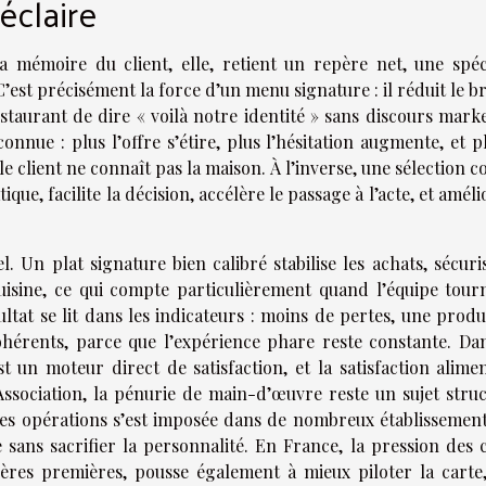
éclaire
mémoire du client, elle, retient un repère net, une spéci
’est précisément la force d’un menu signature : il réduit le bru
staurant de dire « voilà notre identité » sans discours marke
onnue : plus l’offre s’étire, plus l’hésitation augmente, et p
 client ne connaît pas la maison. À l’inverse, une sélection c
e, facilite la décision, accélère le passage à l’acte, et améli
l. Un plat signature bien calibré stabilise les achats, sécuri
 cuisine, ce qui compte particulièrement quand l’équipe tour
ultat se lit dans les indicateurs : moins de pertes, une prod
cohérents, parce que l’expérience phare reste constante. Dan
t un moteur direct de satisfaction, et la satisfaction alimen
Association, la pénurie de main-d’œuvre reste un sujet struc
 les opérations s’est imposée dans de nombreux établissement
 sans sacrifier la personnalité. En France, la pression des c
ères premières, pousse également à mieux piloter la carte,