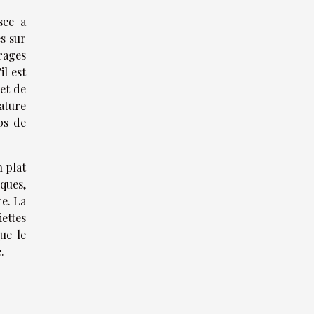
see a
s sur
rages
il est
 et de
nature
ps de
n plat
iques,
e. La
ettes
ue le
.