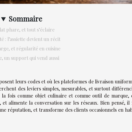
Sommaire
at phare, et tout s’éclaire
é : l’assiette devient un récit
rge, et régularité en cuisine
e, un support qui vend aussi
osent leurs codes et où les plateformes de livraison uniform
erchent des leviers simples, mesurables, et surtout différenc
 la fois comme objet culinaire et comme outil de marque, c
, et alimente la conversation sur les réseaux. Bien pensé, il
e une réputation, et transforme des clients occasionnels en ha