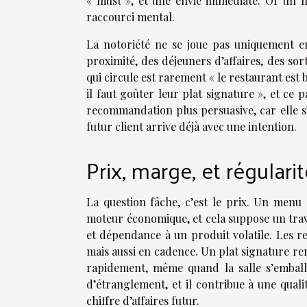
« must », et une envie immédiate. Or un m
raccourci mental.
La notoriété ne se joue pas uniquement e
proximité, des déjeuners d’affaires, des sor
qui circule est rarement « le restaurant est 
il faut goûter leur plat signature », et ce 
recommandation plus persuasive, car elle s’a
futur client arrive déjà avec une intention.
Prix, marge, et régulari
La question fâche, c’est le prix. Un menu s
moteur économique, et cela suppose un trava
et dépendance à un produit volatile. Les re
mais aussi en cadence. Un plat signature rent
rapidement, même quand la salle s’emballe.
d’étranglement, et il contribue à une quali
chiffre d’affaires futur.