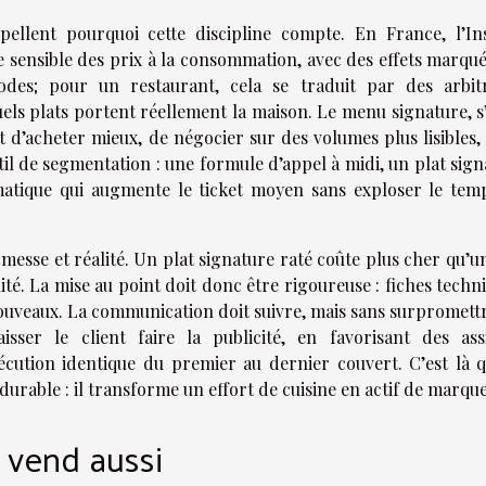
pellent pourquoi cette discipline compte. En France, l’In
sensible des prix à la consommation, avec des effets marqué
riodes; pour un restaurant, cela se traduit par des arbit
els plats portent réellement la maison. Le menu signature, s’
t d’acheter mieux, de négocier sur des volumes plus lisibles,
util de segmentation : une formule d’appel à midi, un plat sig
matique qui augmente le ticket moyen sans exploser le tem
omesse et réalité. Un plat signature raté coûte plus cher qu’u
lité. La mise au point doit donc être rigoureuse : fiches techn
nouveaux. La communication doit suivre, mais sans surpromettr
isser le client faire la publicité, en favorisant des assi
écution identique du premier au dernier couvert. C’est là q
urable : il transforme un effort de cuisine en actif de marque
i vend aussi