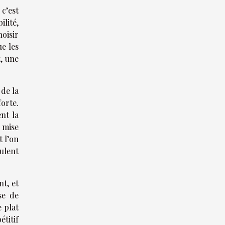
 c’est
ilité,
hoisir
e les
t, une
 de la
forte.
nt la
 mise
t l’on
ulent
nt, et
se de
 plat
titif