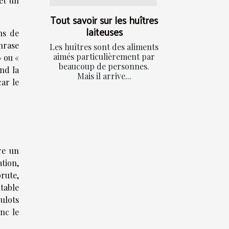
et un
Tout savoir sur les huîtres
laiteuses
ns de
phrase
Les huîtres sont des aliments
aimés particulièrement par
» ou «
beaucoup de personnes.
end la
Mais il arrive...
car le
re un
tion,
rute,
utable
ulots
nc le