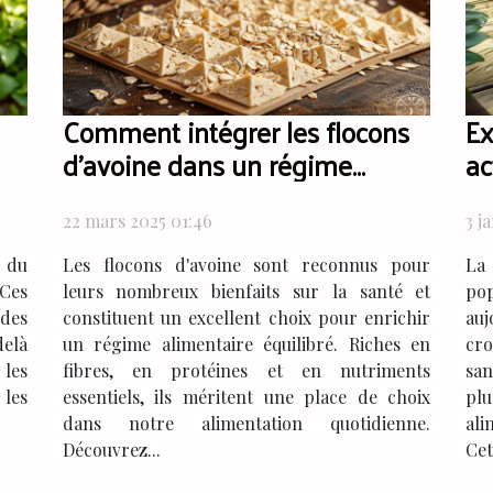
Comment intégrer les flocons
Ex
d'avoine dans un régime
ac
alimentaire équilibré
22 mars 2025 01:46
3 j
s du
Les flocons d'avoine sont reconnus pour
La
 Ces
leurs nombreux bienfaits sur la santé et
po
 des
constituent un excellent choix pour enrichir
auj
delà
un régime alimentaire équilibré. Riches en
cro
 les
fibres, en protéines et en nutriments
san
 les
essentiels, ils méritent une place de choix
pl
dans notre alimentation quotidienne.
ali
Découvrez...
Cet