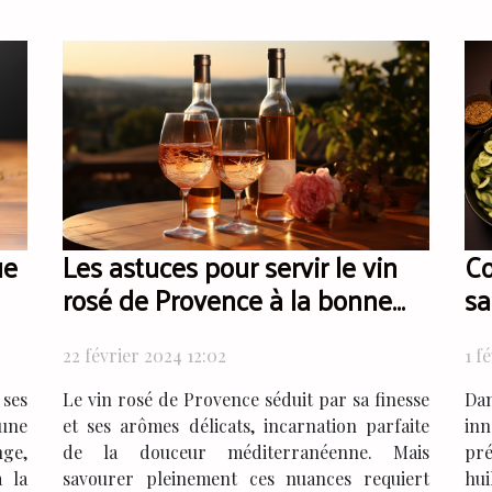
Les astuces pour servir le vin
Co
ue
rosé de Provence à la bonne
sa
température
co
al
22 février 2024 12:02
1 f
Le vin rosé de Provence séduit par sa finesse
Dan
 ses
et ses arômes délicats, incarnation parfaite
in
'une
de la douceur méditerranéenne. Mais
pré
nge,
savourer pleinement ces nuances requiert
hui
à la