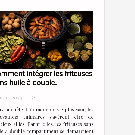
mment intégrer les friteuses
ns huile à double
mpartiment dans un régime
imentaire sain
évrier 2024 00:52
s la quête d'un mode de vie plus sain, les
novations culinaires s'avèrent être de
cieux alliés. Parmi elles, les friteuses sans
le à double compartiment se démarquent