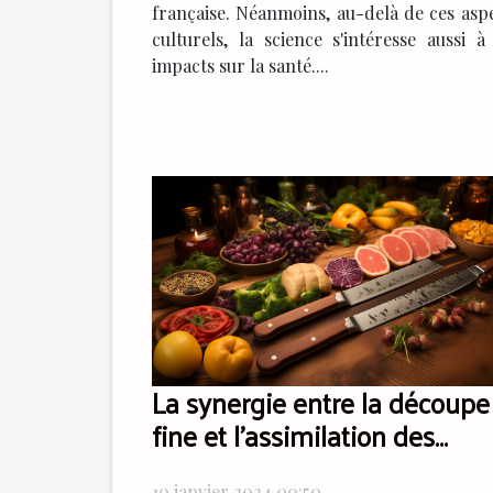
française. Néanmoins, au-delà de ces asp
culturels, la science s'intéresse aussi à
impacts sur la santé....
La synergie entre la découpe
fine et l'assimilation des
nutriments grâce aux coutea
10 janvier 2024 00:50