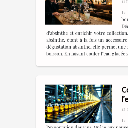
11 
La 
bo
Dé
d’absinthe et enrichir votre collectio
absinthe, étant à la fois un accessoir
dégustation absinthe, elle permet une m
boisson. En faisant couler l’eau glacée g
C
l'
12
La
l’exportation des vins. Grâce aux nouv