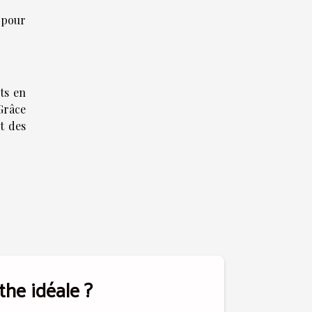
t pour
nts en
 Grâce
t des
the idéale ?