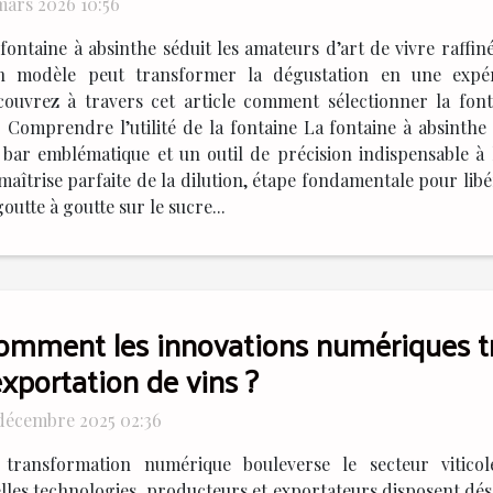
mars 2026 10:56
fontaine à absinthe séduit les amateurs d’art de vivre raffiné
n modèle peut transformer la dégustation en une expérie
couvrez à travers cet article comment sélectionner la font
n. Comprendre l’utilité de la fontaine La fontaine à absinthe
e bar emblématique et un outil de précision indispensable à 
aîtrise parfaite de la dilution, étape fondamentale pour libér
outte à goutte sur le sucre...
omment les innovations numériques tr
exportation de vins ?
 décembre 2025 02:36
 transformation numérique bouleverse le secteur vitico
elles technologies, producteurs et exportateurs disposent dé