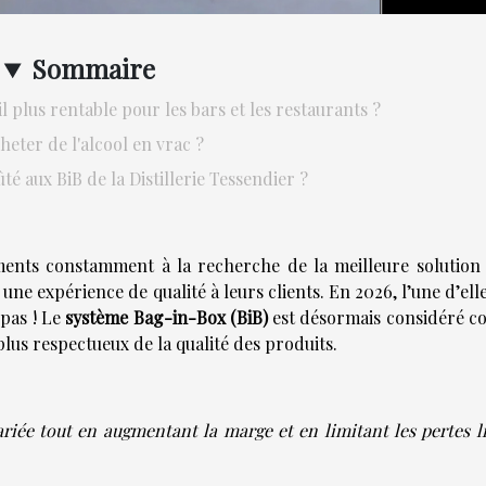
Sommaire
il plus rentable pour les bars et les restaurants ?
heter de l'alcool en vrac ?
é aux BiB de la Distillerie Tessendier ?
ements constamment à la recherche de la meilleure solution
une expérience de qualité à leurs clients. En 2026, l’une d’elle
 pas ! Le
système Bag-in-Box (BiB)
est désormais considéré 
plus respectueux de la qualité des produits.
riée tout en augmentant la marge et en limitant les pertes li