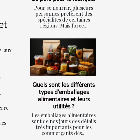
Pour se nourrir, plusieurs
personnes préfèrent des
et
spécialités de certaines
régions. Mais force...
e aux
s
Quels sont les différents
types d’emballages
t
alimentaires et leurs
utilités ?
erre
Les emballages alimentaires
sont de nos jours des détails
ues
très importants pour les
commerçants des...