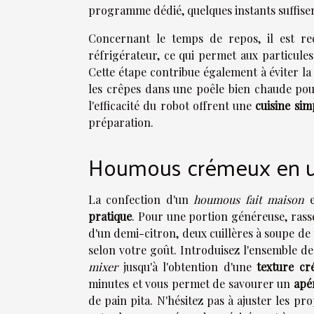
programme dédié, quelques instants suffisen
Concernant le temps de repos, il est r
réfrigérateur, ce qui permet aux particules
Cette étape contribue également à éviter l
les crêpes dans une poêle bien chaude pou
l'efficacité du robot offrent une
cuisine simp
préparation.
Houmous crémeux en u
La confection d'un
houmous fait maison
e
pratique
. Pour une portion généreuse, rass
d'un demi-citron, deux cuillères à soupe de 
selon votre goût. Introduisez l'ensemble des
mixer
jusqu'à l'obtention d'une
texture cr
minutes et vous permet de savourer un
apér
de pain pita. N'hésitez pas à ajuster les pr