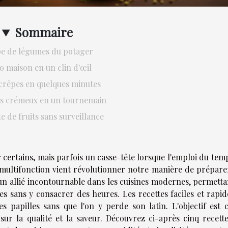
Sommaire
e de légumes du potager
o maison en un clin d'œil
 crêpes en quelques minutes
 crémeux en un tournemain
 de fruits sans surveillance
r certains, mais parfois un casse-tête lorsque l'emploi du tem
 multifonction vient révolutionner notre manière de prépare
n allié incontournable dans les cuisines modernes, permetta
ses sans y consacrer des heures. Les recettes faciles et rapi
papilles sans que l'on y perde son latin. L'objectif est cl
ur la qualité et la saveur. Découvrez ci-après cinq recette