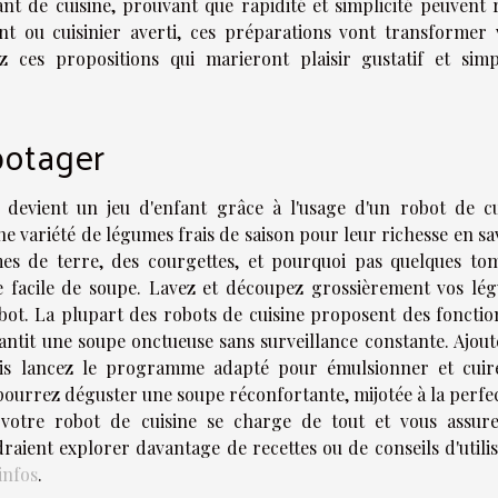
ant de cuisine, prouvant que rapidité et simplicité peuvent 
t ou cuisinier averti, ces préparations vont transformer 
z ces propositions qui marieront plaisir gustatif et simpl
potager
devient un jeu d'enfant grâce à l'usage d'un robot de cu
ne variété de légumes frais de saison pour leur richesse en s
es de terre, des courgettes, et pourquoi pas quelques tom
e facile de soupe. Lavez et découpez grossièrement vos lé
obot. La plupart des robots de cuisine proposent des fonctio
ntit une soupe onctueuse sans surveillance constante. Ajout
puis lancez le programme adapté pour émulsionner et cuir
ourrez déguster une soupe réconfortante, mijotée à la perfec
 votre robot de cuisine se charge de tout et vous assur
raient explorer davantage de recettes ou de conseils d'utilis
infos
.