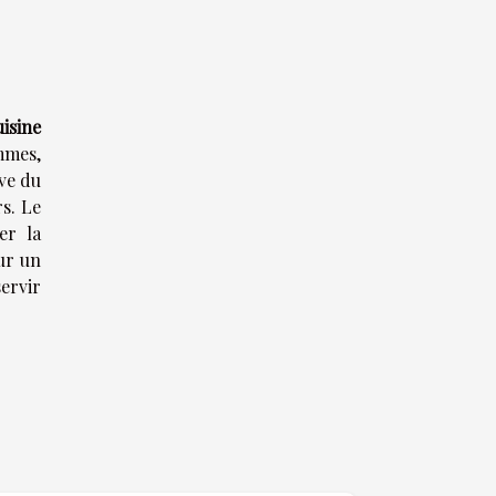
isine
ommes,
uve du
rs. Le
er la
our un
servir