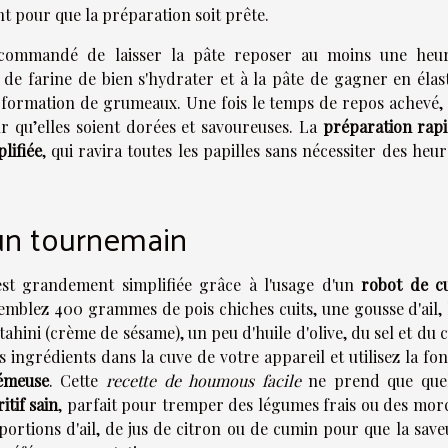
t pour que la préparation soit prête.
ecommandé de laisser la pâte reposer au moins une heu
 de farine de bien s'hydrater et à la pâte de gagner en élast
a formation de grumeaux. Une fois le temps de repos achevé, 
r qu’elles soient dorées et savoureuses. La
préparation rap
lifiée
, qui ravira toutes les papilles sans nécessiter des heu
n tournemain
st grandement simplifiée grâce à l'usage d'un
robot de cu
emblez 400 grammes de pois chiches cuits, une gousse d'ail, l
tahini (crème de sésame), un peu d'huile d'olive, du sel et du
 ingrédients dans la cuve de votre appareil et utilisez la fo
émeuse
. Cette
recette de houmous facile
ne prend que que
itif sain
, parfait pour tremper des légumes frais ou des mor
oportions d'ail, de jus de citron ou de cumin pour que la sav