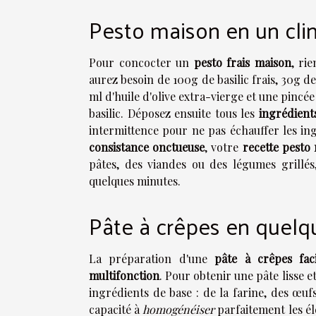
Pesto maison en un clin
Pour concocter un
pesto frais maison
, ri
aurez besoin de 100g de basilic frais, 30g d
ml d'huile d'olive extra-vierge et une pincé
basilic. Déposez ensuite tous les
ingrédient
intermittence pour ne pas échauffer les in
consistance onctueuse
, votre
recette pesto
pâtes, des viandes ou des légumes grillés
quelques minutes.
Pâte à crêpes en quelq
La préparation d'une
pâte à crêpes faci
multifonction
. Pour obtenir une pâte lisse e
ingrédients de base : de la farine, des œuf
capacité à
homogénéiser
parfaitement les él