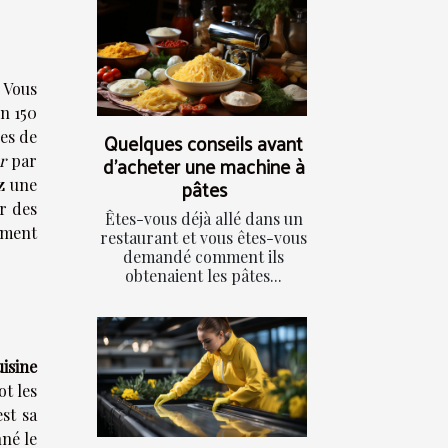
. Vous
on 150
les de
Quelques conseils avant
d'acheter une machine à
r
par
pâtes
z une
r des
Êtes-vous déjà allé dans un
ement
restaurant et vous êtes-vous
demandé comment ils
obtenaient les pâtes...
isine
ot les
est sa
nné le