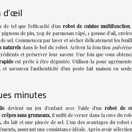
 d'œil
en de tel que l'efficacité d'un
robot de cuisine multifonction
e pignons de pin, 50g de parmesan râpé, 1 gousse d'ail, envir
e de sel. Commencez par laver et sécher délicatement les feuil
s naturels
dans le bol du robot. Activez la fonction
pulvérise
grédients et préserver leur saveur. Une fois que vous obtene
 rapide
est prête à être dégustée. Utilisez-la pour agrémente
, et savourez l'authenticité d'un pesto fait maison en seul
ues minutes
le
devient un jeu d'enfant avec l'aide d'un
robot de cu
t
crêpes sans grumeaux
, il suffit de verser dans la cuve du rob
s, du lait et une pincée de sel. L'un des avantages du robot 
éments, assurant une consistance idéale. Après avoir sélectio