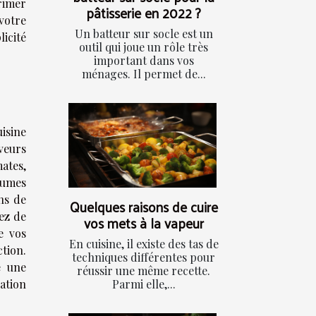
rimer
pâtisserie en 2022 ?
votre
Un batteur sur socle est un
icité
outil qui joue un rôle très
important dans vos
ménages. Il permet de...
isine
aveurs
ates,
gumes
ns de
Quelques raisons de cuire
ez de
vos mets à la vapeur
e vos
En cuisine, il existe des tas de
tion.
techniques différentes pour
e une
réussir une même recette.
ation
Parmi elle,...