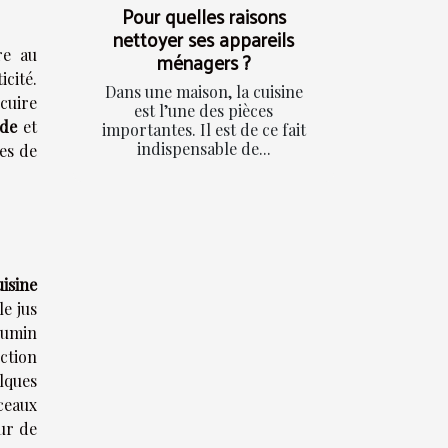
Pour quelles raisons
nettoyer ses appareils
re au
ménagers ?
icité.
Dans une maison, la cuisine
cuire
est l’une des pièces
ide
et
importantes. Il est de ce fait
indispensable de...
res de
isine
e jus
 cumin
nction
lques
ceaux
eur de